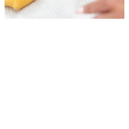
Otros servicios que ofrecemos
Aparte de la profesionalidad y la experiencia con la que
contamos, nuestro principal objetivo y compromiso es
para con nuestros clientes. Por ello
nos desplazamos
a
tu vivienda para tomar medidas, entregar el producto y
colocarlo cuando sea necesario. De esta manera sólo
tendrás que preocuparte de seleccionar los productos
que te convenzan y disfrutar de la estancia una vez
esté terminada.
Además de nuestra gama de productos en
Elena